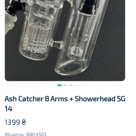
Ash Catcher 8 Arms + Showerhead SG
14
1399
₴
Модель: BB04503