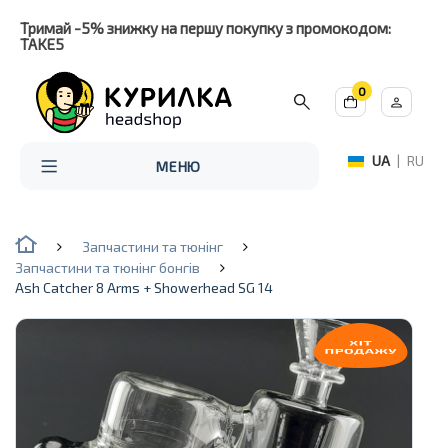
Тримай -5% знижку на першу покупку з промокодом:
TAKE5
0
UA
|
RU
МЕНЮ
Запчастини та тюнінг
Запчастини та тюнінг бонгів
Ash Catcher 8 Arms + Showerhead SG 14