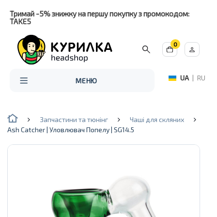
Тримай -5% знижку на першу покупку з промокодом:
TAKE5
0
UA
|
RU
МЕНЮ
Запчастини та тюнінг
Чаші для скляних
Ash Catcher | Уловлювач Попелу | SG14.5