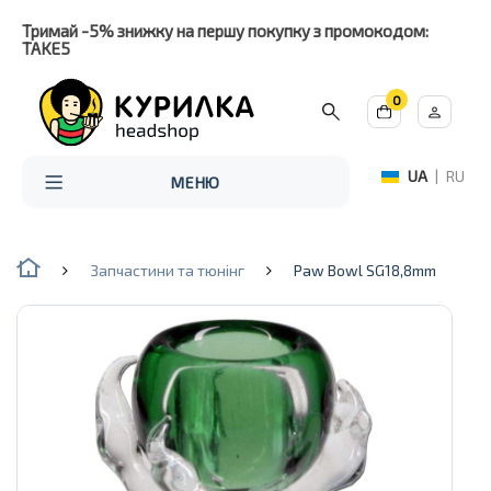
Тримай -5% знижку на першу покупку з промокодом:
TAKE5
0
UA
|
RU
МЕНЮ
Запчастини та тюнінг
Paw Bowl SG18,8mm