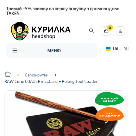
Тримай -5% знижку на першу покупку з промокодом:
TAKE5
0
UA
|
RU
МЕНЮ
Самокрутки
RAW Cone LOADER incl.Card + Poking tool Loader