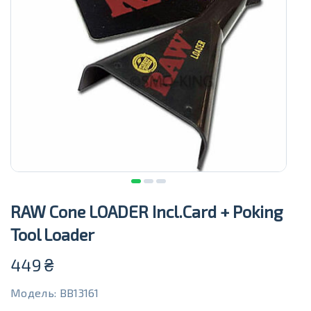
RAW Cone LOADER Incl.Card + Poking
Tool Loader
449
₴
Модель: BB13161