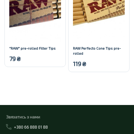
"RAW" pre-rolled Filter Tips
RAW Perfecto Cone Tips pre-
rolled
79
₴
119
₴
Купити
Купити
Звязатись з нами
+380 66 888 01 88