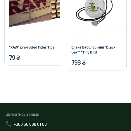
"RAW" pre-rolled Filter Tips
Блант Бабблер міні "Black
Leaf" "Tiny Bird
79
₴
793
₴
Купити
Купити
Звязатись з нами
+380 66 888 01 88