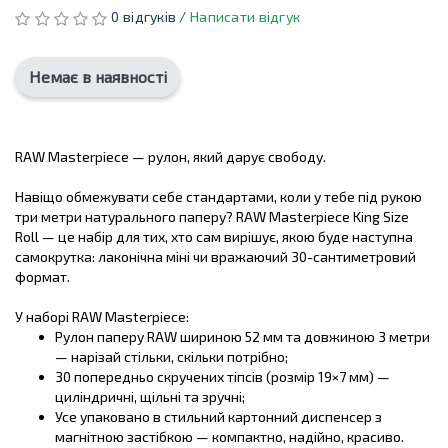
0 відгуків /
Написати відгук
Немає в наявності
RAW Masterpiece — рулон, який дарує свободу.
Навіщо обмежувати себе стандартами, коли у тебе під рукою
три метри натурального паперу? RAW Masterpiece King Size
Roll — це набір для тих, хто сам вирішує, якою буде наступна
самокрутка: лаконічна міні чи вражаючий 30-сантиметровий
формат.
У наборі RAW Masterpiece:
Рулон паперу RAW шириною 52 мм та довжиною 3 метри
— нарізай стільки, скільки потрібно;
30 попередньо скручених тіпсів (розмір 19×7 мм) —
циліндричні, щільні та зручні;
Усе упаковано в стильний картонний диспенсер з
магнітною застібкою — компактно, надійно, красиво.