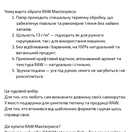
Чому варто обрати RAW Masterpiece:
Папір проходить спеціальну термічну обробку, що
забезпечує повільне та рівномірне тління без зайвих
запахів;
Щільність 13 г/м² — підходить як для ручного
скручування, так і для використання машинок;
Без відбілювачів і барвників, на 100% натуральний та
веганський продукт;
Приємний крафтовий відтінок, впізнаваний аромат та
текстура RAW — натурально і стильно;
Зручна подача — усе під рукою, нічого не загубиться і не
розсиплеться.
Це чудовий вибір:
Для тих, хто любить сам визначати довжину своїх самокруток;
У якості подарунка для цінителів тютюну та продукції RAW;
Для тих, хто втомився від шаблонних форматів і шукає щось
справді своє.
Де купити RAW Masterpiece?