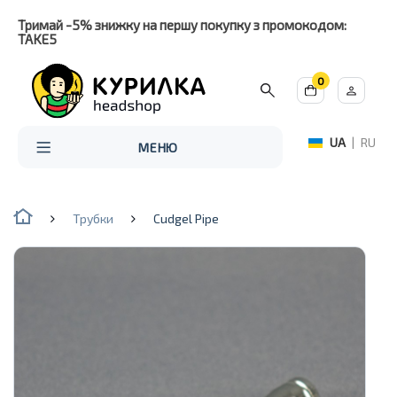
Тримай -5% знижку на першу покупку з промокодом:
TAKE5
0
UA
|
RU
МЕНЮ
Трубки
Cudgel Pipe