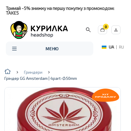
Тримай -5% знижку на першу покупку з промокодом:
TAKE5
0
UA
|
RU
МЕНЮ
Гриндери
Гріндер GG Amsterdam | 4part-Ø:50mm