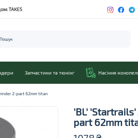
дом: TAKE5
ндери
Запчастини та тюнінг
Насіння конопел
 Grinder 2-part 62mm titan
'BL' 'Startrail
part 62mm tit
1078
₴