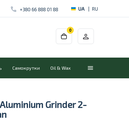
UA
|
RU
+380 66 888 01 88
0
ь
Самокрутки
Oil & Wax
s' Aluminium Grinder 2-
an