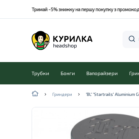
Тримай -5% знижку на першу покупку з промоко
Трубки
Бонги
Вапорайзери
Гри
Гриндери
'BL' 'Startrails' Aluminium