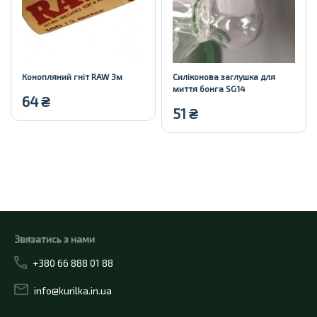
Конопляний гніт RAW 3м
Силіконова заглушка для
миття бонга SG14
64
₴
51
₴
Купити
Купити
Звязатись з нами
+380 66 888 01 88
info@kurilka.in.ua