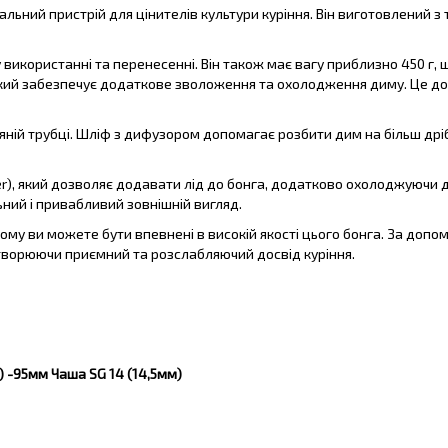
ональний пристрій для цінителів культури куріння. Він виготовлений
у використанні та перенесенні. Він також має вагу приблизно 450 г,
який забезпечує додаткове зволоження та охолодження диму. Це до
ній трубці. Шліф з дифузором допомагає розбити дим на більш дрі
), який дозволяє додавати лід до бонга, додатково охолоджуючи дим
ний і привабливий зовнішній вигляд.
тому ви можете бути впевнені в високій якості цього бонга. За допо
ворюючи приємний та розслабляючий досвід куріння.
) -95мм Чаша SG 14 (14,5мм)