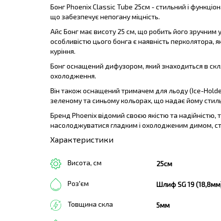
Бонг Phoenix Classic Tube 25см - стильний і функці
що забезпечує непогану міцність.
Айс Бонг має висоту 25 см, що робить його зручним 
особливістю цього бонга є наявність перколятора, 
куріння.
Бонг оснащений дифузором, який знаходиться в скля
охолодження.
Він також оснащений тримачем для льоду (Ice-Holder
зеленому та синьому кольорах, що надає йому стиль
Бренд Phoenix відомий своєю якістю та надійністю, 
насолоджуватися гладким і охолодженим димом, ст
Характеристики
Висота, см
25см
Роз'єм
Шлиф SG 19 (18,8мм
Товщина скла
5мм