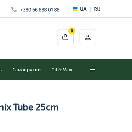
UA
|
RU
+380 66 888 01 88
0
ь
Самокрутки
Oil & Wax
nix Tube 25cm