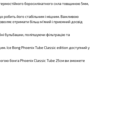
 з термостійкого боросилікатного скла товщиною 5мм,
 що робить його стабільним і міцним. Важливою
зволяє отримати більш м'який і приємний досвід
бні бульбашки, поліпшуючи фільтрацію та
. Ice Bong Phoenix Tube Classic edition доступний у
могою бонга Phoenix Classic Tube 25см ви зможете