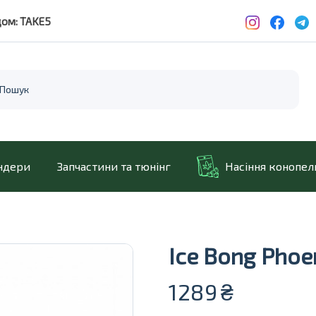
дом: TAKE5
ндери
Запчастини та тюнінг
Насіння конопел
Ice Bong Phoe
1289
₴