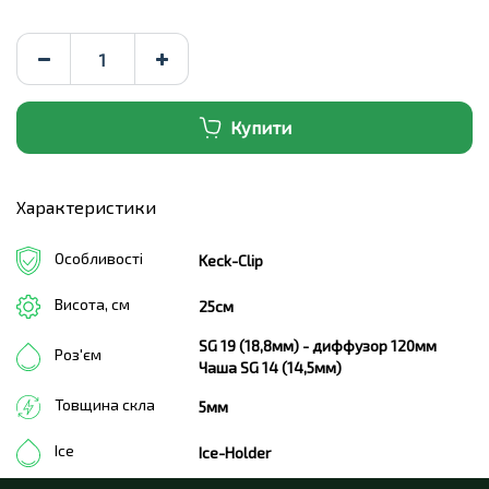
Купити
Характеристики
Особливості
Keck-Clip
Висота, см
25см
SG 19 (18,8мм) - диффузор 120мм
Роз'єм
Чаша SG 14 (14,5мм)
Товщина скла
5мм
Ice
Ice-Holder