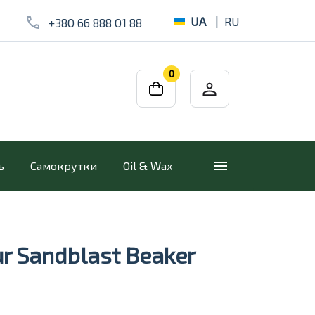
UA
|
RU
+380 66 888 01 88
0
ь
Самокрутки
Oil & Wax
ur Sandblast Beaker