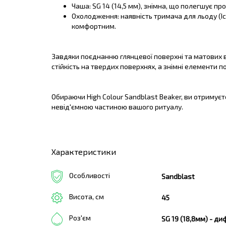
Чаша: SG 14 (14,5 мм), знімна, що полегшує п
Охолодження: наявність тримача для льоду (I
комфортним.
Завдяки поєднанню глянцевої поверхні та матових в
стійкість на твердих поверхнях, а знімні елементи 
Обираючи High Colour Sandblast Beaker, ви отримуєт
невід'ємною частиною вашого ритуалу.
Характеристики
Особливості
Sandblast
Висота, см
45
Роз'єм
SG 19 (18,8мм) - д