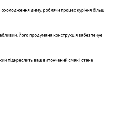
о охолодження диму, роблячи процес куріння більш
вабливий. Його продумана конструкція забезпечує
який підкреслить ваш витончений смак і стане