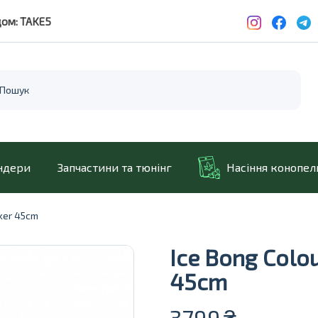
дом: TAKE5
ндери
Запчастини та тюнінг
Насіння конопел
ker 45cm
Ice Bong Colo
45cm
3799
₴