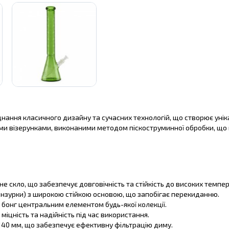
днання класичного дизайну та сучасних технологій, що створює унік
ми візерунками, виконаними методом піскоструминної обробки, що
е скло, що забезпечує довговічність та стійкість до високих темпер
ензурки) з широкою стійкою основою, що запобігає перекиданню.
 бонг центральним елементом будь-якої колекції.
іцність та надійність під час використання.
140 мм, що забезпечує ефективну фільтрацію диму.