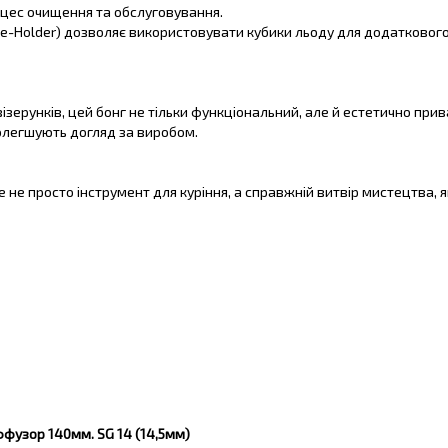
роцес очищення та обслуговування.
ce-Holder) дозволяє використовувати кубики льоду для додатковог
ізерунків, цей бонг не тільки функціональний, але й естетично при
полегшують догляд за виробом.
е не просто інструмент для куріння, а справжній витвір мистецтва, 
иффузор 140мм. SG 14 (14,5мм)