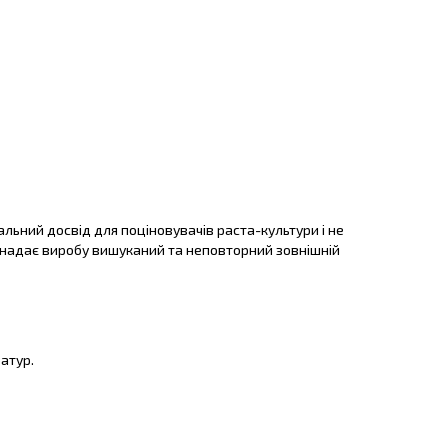
альний досвід для поціновувачів раста-культури і не
 надає виробу вишуканий та неповторний зовнішній
атур.