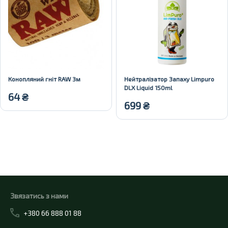
Конопляний гніт RAW 3м
Нейтралізатор Запаху Limpuro
DLX Liquid 150ml
64
₴
699
₴
Купити
Купити
Звязатись з нами
+380 66 888 01 88