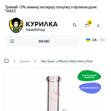
Тримай -5% знижку на першу покупку з промокодом:
TAKE5
0
UA
|
RU
МЕНЮ
Бонги
Айс Бонг LitRhino Hello Kitty Pink