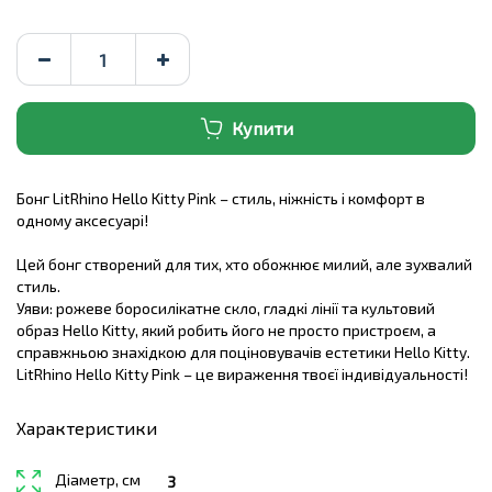
Купити
Бонг LitRhino Hello Kitty Pink – стиль, ніжність і комфорт в
одному аксесуарі!
Цей бонг створений для тих, хто обожнює милий, але зухвалий
стиль.
Уяви: рожеве боросилікатне скло, гладкі лінії та культовий
образ Hello Kitty, який робить його не просто пристроєм, а
справжньою знахідкою для поціновувачів естетики Hello Kitty.
LitRhino Hello Kitty Pink – це вираження твоєї індивідуальності!
Характеристики
Діаметр, см
3