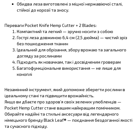
Обидва леза виготовлені з міцної нержавіючої сталі,
стійкої до корозії та зносу.
Переваги Pocket Knife Hemp Cutter + 2 Blades:
Компактний та легкий — зручно носити з собою
Гострі леза довжиною 6,4 см (2,5 дюйма) — чистий зріз
без пошкодження тканин
Ідеальний для обрізання, збору врожаю та загального
догляду за рослинами
Підходить як новачкам, так і досвідченим гроверам
Багатофункціональне використання — не лише для
коноплі
Незамінний інструмент, який допоможе зберегти рослини в
ідеальному стані та підвищити врожайність.
Якщо ви дбаєте про здоров’я своїх зелених улюбленців —
Pocket Hemp Cutter стане вашим найкращим помічником.
Обирайте надійні та стильні аксесуари від легендарного
німецького бренду Black Leaf® — поєднання бездоганної якості
та сучасного підходу.