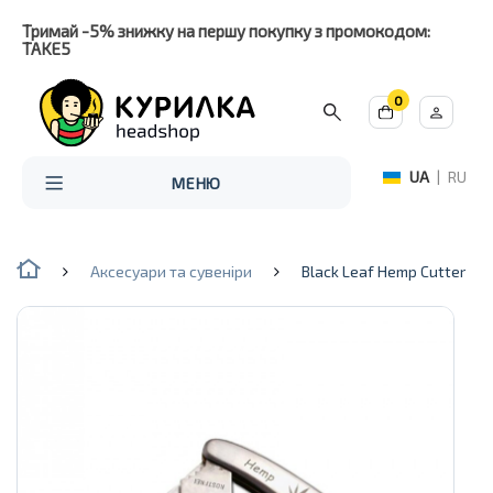
Тримай -5% знижку на першу покупку з промокодом:
TAKE5
0
UA
|
RU
МЕНЮ
Аксесуари та сувеніри
Black Leaf Hemp Cutter