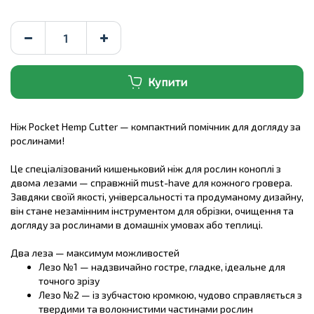
Купити
Ніж Pocket Hemp Cutter — компактний помічник для догляду за
рослинами!
Це спеціалізований кишеньковий ніж для рослин коноплі з
двома лезами — справжній must-have для кожного гровера.
Завдяки своїй якості, універсальності та продуманому дизайну,
він стане незамінним інструментом для обрізки, очищення та
догляду за рослинами в домашніх умовах або теплиці.
Два леза — максимум можливостей
Лезо №1 — надзвичайно гостре, гладке, ідеальне для
точного зрізу
Лезо №2 — із зубчастою кромкою, чудово справляється з
твердими та волокнистими частинами рослин