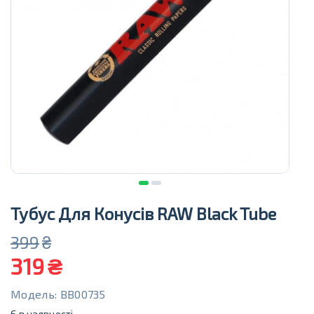
Тубус Для Конусів RAW Black Tube
399
₴
319
₴
Модель: BB00735
Є в наявності