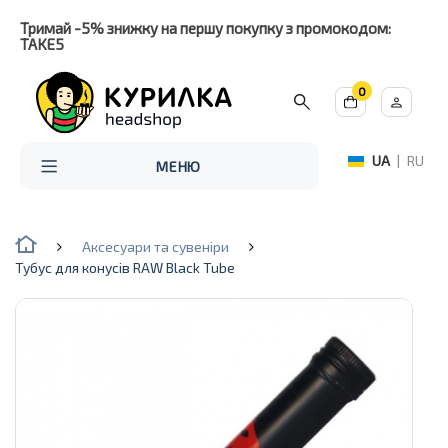
Тримай -5% знижку на першу покупку з промокодом:
TAKE5
0
UA
|
RU
МЕНЮ
Аксесуари та сувеніри
Тубус для конусів RAW Black Tube