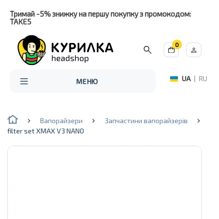
Тримай -5% знижку на першу покупку з промокодом:
TAKE5
0
UA
|
RU
МЕНЮ
Вапорайзери
Запчастини вапорайзерів
filter set XMAX V3 NANO