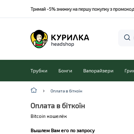
Тримай -5% знижку на першу покупку з промоко
Трубки
Бонги
Вапорайзери
Гри
Оплата в біткоїн
Оплата в біткоїн
Bitcoin кошелёк
Вышлем Вам его по запросу