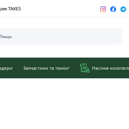
дом: TAKE5
ндери
Запчастини та тюнінг
Насіння конопел