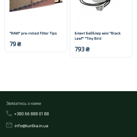
"RAW" pre-rolled Filter Tips
Блант Бабблер міні "Black
Leaf" "Tiny Bird
79
₴
793
₴
Купити
Купити
Звязатись з нами
+380 66 888 01 88
info@kurilka.in.ua