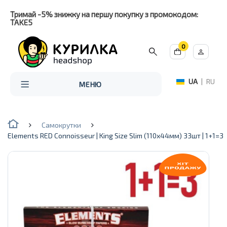
Тримай -5% знижку на першу покупку з промокодом:
TAKE5
0
UA
|
RU
МЕНЮ
Самокрутки
Elements RED Connoisseur | King Size Slim (110х44мм) 33шт | 1+1=3