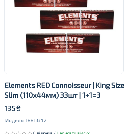
Elements RED Connoisseur | King Size
Slim (110х44мм) 33шт | 1+1=3
135
₴
Модель: 1BB13342
0 відгуків /
Написати відгук