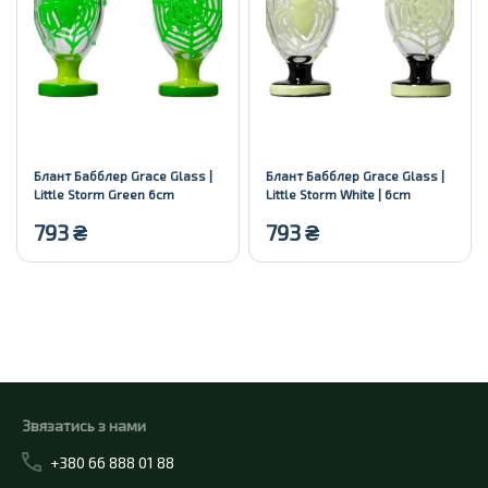
Блант Бабблер Grace Glass |
Блант Бабблер Grace Glass |
Little Storm Green 6cm
Little Storm White | 6cm
793
₴
793
₴
Купити
Купити
Звязатись з нами
+380 66 888 01 88