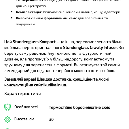
для концентратів.
Комплектація:
Включає силіконовий шланг, чашу, адаптери.
Високоякісний формований кейс
для зберігання та
подорожей.
Цей
Stundenglass Kompact
– це інша, переосмислена та більш
мобільна версія оригінального
Stündenglass Gravity Infuser
. Він
бере ту саму революційну технологію та футуристичний
дизайн, але пропонує їх у більш недорогу, компактному та
зручному для перенесення форматі. Ви отримуєте той самий
легендарний досвід, але тепер його можна взяти з собою.
Замовляй зараз! Швидка доставка, кращі ціни та якісні
консультації на сайті kurilka.in.ua.
Характеристики
Особливості
термостійке боросилікатне скло
Висота, см
30