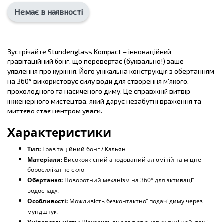
Немає в наявності
Зустрічайте Stundenglass Kompact – інноваційний
гравітаційний бонг, що перевертає (буквально!) ваше
уявлення про куріння. Його унікальна конструкція з обертанням
на 360° використовує силу води для створення м'якого,
прохолодного та насиченого диму. Це справжній витвір
інженерного мистецтва, який дарує незабутні враження та
миттєво стає центром уваги.
Характеристики
Тип:
Гравітаційний бонг / Кальян
Матеріали:
Високоякісний анодований алюміній та міцне
боросилікатне скло
Обертання:
Поворотний механізм на 360° для активації
водоспаду.
Особливості:
Можливість безконтактної подачі диму через
мундштук.
Універсальність:
Підходить як для тютюнових сумішей, так і