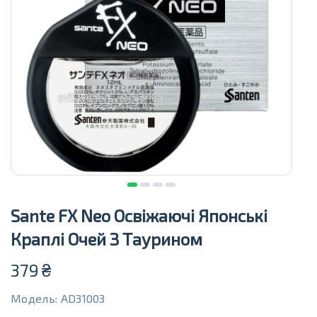
Sante FX Neo Освіжаючі Японські
Краплі Очей З Таурином
379
₴
Модель: AD31003