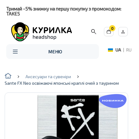
Тримай -5% знижку на першу покупку з промокодом:
TAKE5
0
UA
|
RU
МЕНЮ
Аксесуари та сувеніри
Sante FX Neo освіжаючі японські краплі очей з таурином