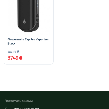
Flowermate Cap Pro Vaporizer
Black
4419
₴
3749
₴
Купити
Звязатись з нами