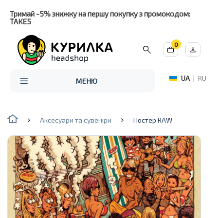
Тримай -5% знижку на першу покупку з промокодом:
TAKE5
0
UA
|
RU
МЕНЮ
Аксесуари та сувеніри
Постер RAW