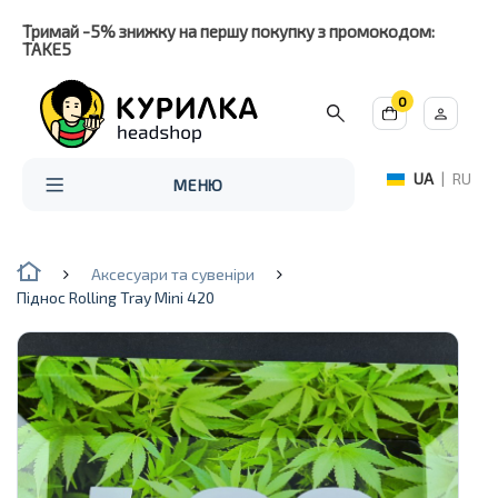
Тримай -5% знижку на першу покупку з промокодом:
TAKE5
0
UA
|
RU
МЕНЮ
Аксесуари та сувеніри
Піднос Rolling Tray Mini 420