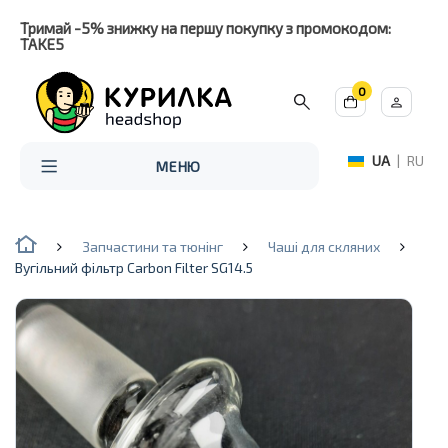
Тримай -5% знижку на першу покупку з промокодом:
TAKE5
0
UA
|
RU
МЕНЮ
Запчастини та тюнінг
Чаші для скляних
Вугільний фільтр Carbon Filter SG14.5