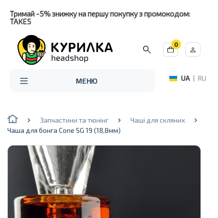
Тримай -5% знижку на першу покупку з промокодом:
TAKE5
0
UA
|
RU
МЕНЮ
Запчастини та тюнінг
Чаші для скляних
Чаша для бонга Cone SG 19 (18,8мм)