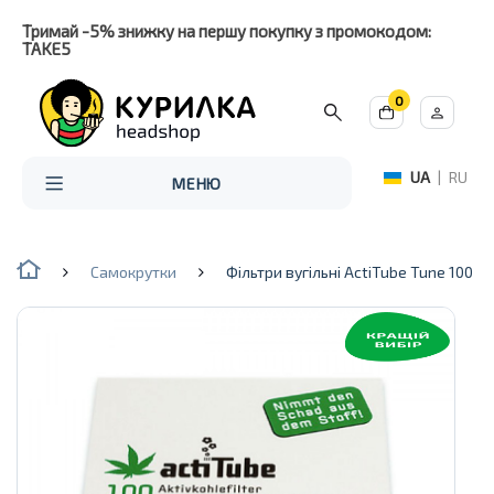
Тримай -5% знижку на першу покупку з промокодом:
TAKE5
0
UA
|
RU
МЕНЮ
Самокрутки
Фільтри вугільні ActiTube Tune 100