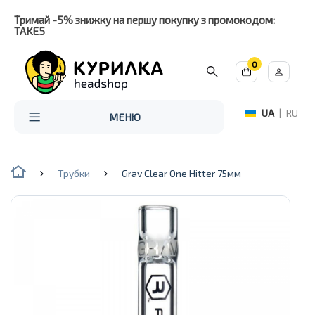
Тримай -5% знижку на першу покупку з промокодом:
TAKE5
0
UA
|
RU
МЕНЮ
Трубки
Grav Clear One Hitter 75мм