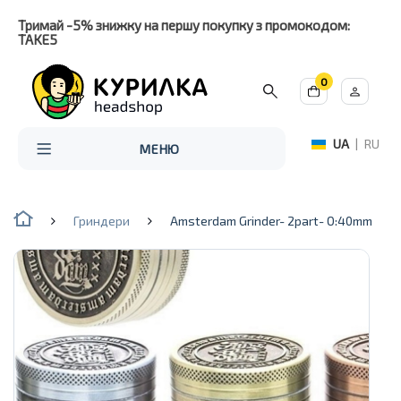
Тримай -5% знижку на першу покупку з промокодом:
TAKE5
0
UA
|
RU
МЕНЮ
Гриндери
Amsterdam Grinder- 2part- O:40mm