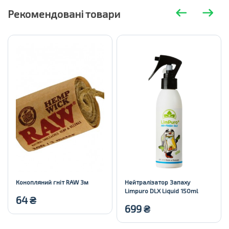
Рекомендовані товари
Конопляний гніт RAW 3м
Нейтралізатор Запаху
Limpuro DLX Liquid 150ml
64
₴
699
₴
Купити