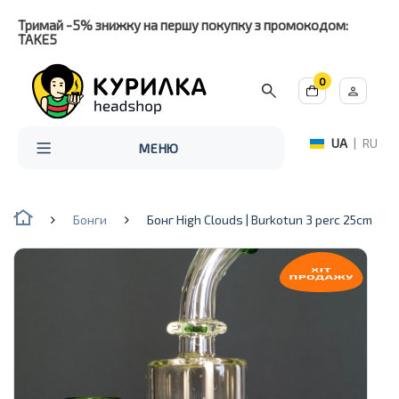
Тримай -5% знижку на першу покупку з промокодом:
TAKE5
0
UA
|
RU
МЕНЮ
Бонги
Бонг High Clouds | Burkotun 3 perc 25cm