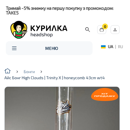
Тримай -5% знижку на першу покупку з промокодом:
TAKE5
0
UA
|
RU
МЕНЮ
Бонги
Айс Бонг High Clouds | Trinity X | honeycomb 43cm wt4