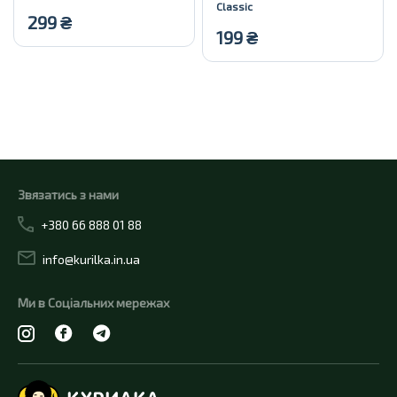
Classic
299
₴
199
₴
Купити
Купити
Звязатись з нами
+380 66 888 01 88
info@kurilka.in.ua
Ми в Соціальних мережах