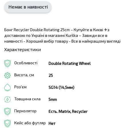
Немає в наявності
Бонг Recycler Double Rotating 25cm – Купуйте в Києві ✈з
доставкою по Україні в магазині Kurilka – Завжди все в
наявності - Хороший вибір товару - Все в найкращому вигляді
Характеристики
Особливості
Double Rotating Wheel
Висота, см
25
Роз'єм
SG14 (14,5мм)
Товщина скла
5mm
Перколятор
Есть. Matrix, Recycler
Кейс або футляр
Нет