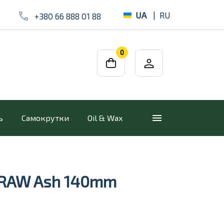
UA
|
RU
+380 66 888 01 88
0
ь
Самокрутки
Oil & Wax
 RAW Ash 140mm