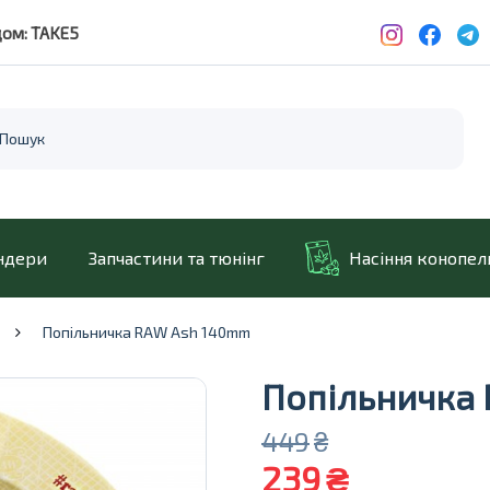
дом: TAKE5
ндери
Запчастини та тюнінг
Насіння конопел
Попільничка RAW Ash 140mm
Попільничка
449
₴
239
₴