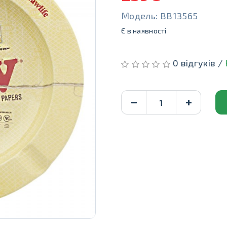
Модель: BB13565
Є в наявності
0 відгуків /