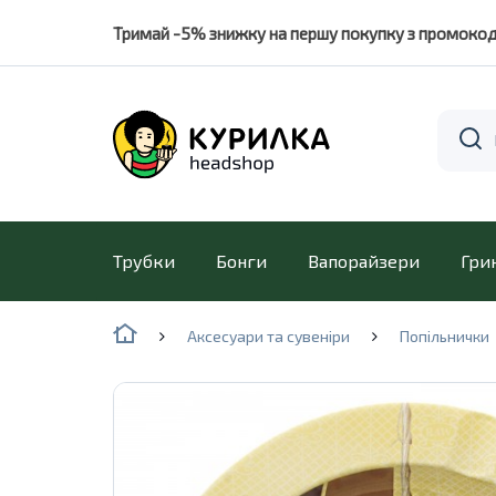
Тримай -5% знижку на першу покупку з промоко
Трубки
Бонги
Вапорайзери
Гри
Аксесуари та сувеніри
Попільнички